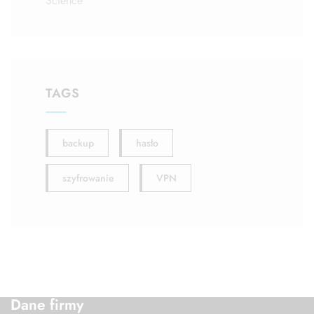
Science
TAGS
backup
hasło
szyfrowanie
VPN
Dane firmy