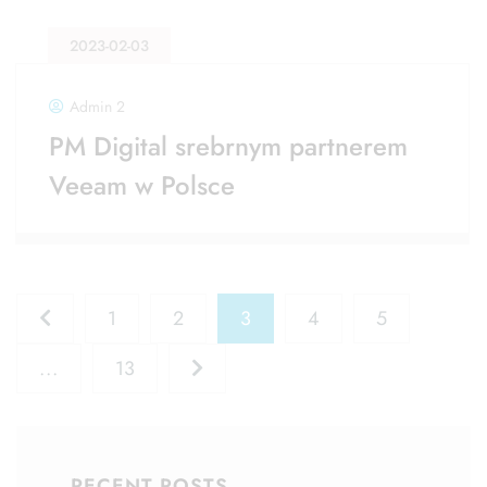
2023-02-03
Admin 2
PM Digital srebrnym partnerem
Veeam w Polsce
1
2
3
4
5
...
13
RECENT POSTS