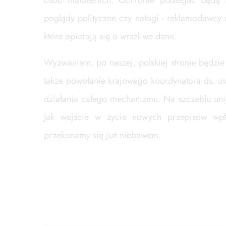
osób małoletnich. Ochronie podlegać będą t
poglądy polityczne czy nałogi - reklamodawcy
które opierają się o wrażliwe dane.
Wyzwaniem, po naszej, polskiej stronie będzie
także powołanie krajowego koordynatora ds. u
działania całego mechanizmu. Na szczeblu unij
Jak wejście w życie nowych przepisów wpły
przekonamy się już niebawem.