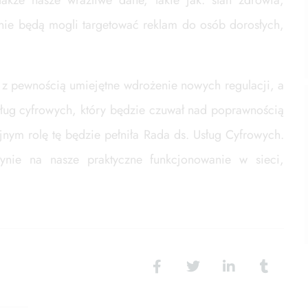
akże nasze wrażliwe dane, takie jak: stan zdrowia,
 nie będą mogli targetować reklam do osób dorosłych,
 z pewnością umiejętne wdrożenie nowych regulacji, a
sług cyfrowych, który będzie czuwał nad poprawnością
nym rolę tę będzie pełniła Rada ds. Usług Cyfrowych.
nie na nasze praktyczne funkcjonowanie w sieci,