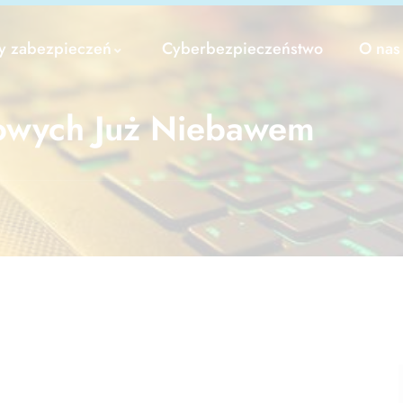
y zabezpieczeń
Cyberbezpieczeństwo
O nas
rowych Już Niebawem