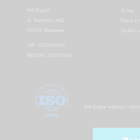
PM Digital
O nas
ul. Patriotów 44D
Praca z 
04-912 Warszawa
Zaufali 
NIP: 9522142241
REGON: 363518566
ISO/IEC 2700
PM Digital wdrożył i utr