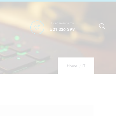
Porozmawiajmy
501 336 299
Home
IT