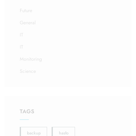
Future
General
IT
IT
Monitoring
Science
TAGS
backup
hasło