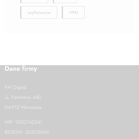
szyfrowanie
VPN
Dane firmy
PM Digital
ul. Patriotów 44D
04-912 Warszawa
NIP: 9522142241
REGON: 363518566