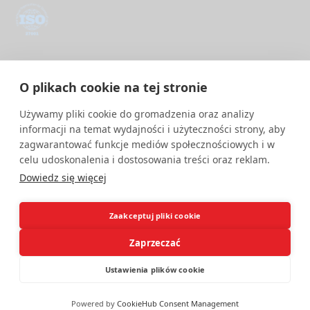
ISO/IEC 27001
PM Digital wdrożył i utrzymuje System Zarządzania
O plikach cookie na tej stronie
Bezpieczeństwem Informacji zgodny z międzynarodową normą
ISO/IEC 27001.
Używamy pliki cookie do gromadzenia oraz analizy
informacji na temat wydajności i użyteczności strony, aby
zagwarantować funkcje mediów społecznościowych i w
celu udoskonalenia i dostosowania treści oraz reklam.
Dowiedz się więcej
Zaakceptuj pliki cookie
Zaprzeczać
Ustawienia plików cookie
Powered by
CookieHub Consent Management