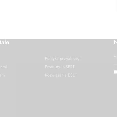
tałe
N
Polityka prywatności
nami
Produkty INSERT
nam
Rozwiązania ESET