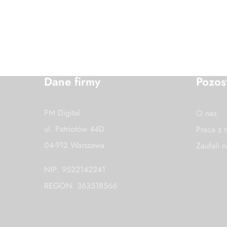
Dane firmy
Pozos
PM Digital
O nas
ul. Patriotów 44D
Praca z 
04-912 Warszawa
Zaufali 
NIP: 9522142241
REGON: 363518566