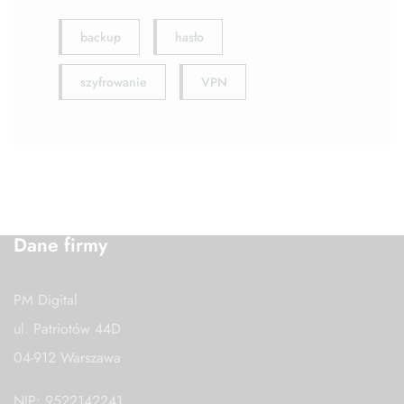
backup
hasło
szyfrowanie
VPN
Dane firmy
PM Digital
ul. Patriotów 44D
04-912 Warszawa
NIP: 9522142241