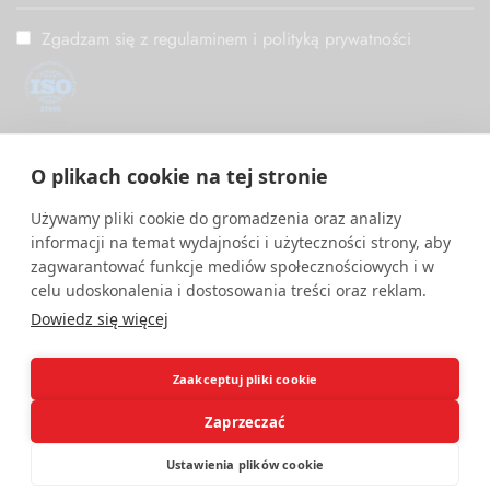
Zgadzam się z regulaminem i polityką prywatności
ISO/IEC 27001
O plikach cookie na tej stronie
PM Digital wdrożył i utrzymuje System Zarządzania
Bezpieczeństwem Informacji zgodny z międzynarodową normą
Używamy pliki cookie do gromadzenia oraz analizy
ISO/IEC 27001.
informacji na temat wydajności i użyteczności strony, aby
zagwarantować funkcje mediów społecznościowych i w
celu udoskonalenia i dostosowania treści oraz reklam.
Dowiedz się więcej
Zaakceptuj pliki cookie
Zaprzeczać
Ustawienia plików cookie