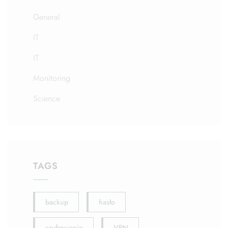
General
IT
IT
Monitoring
Science
TAGS
backup
hasło
szyfrowanie
VPN