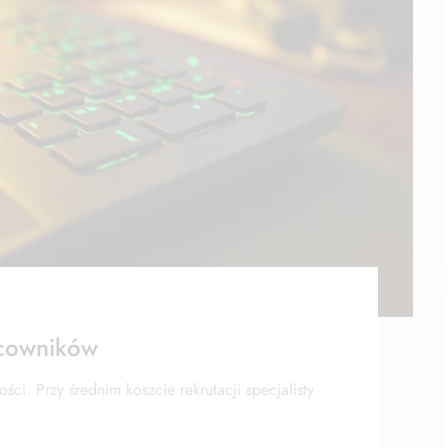
acowników
ci. Przy średnim koszcie rekrutacji specjalisty