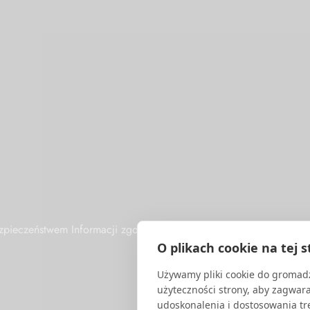
Bezpieczeństwem Informacji zgodny z międzynarodową normą ISO/
O plikach cookie na tej s
Używamy pliki cookie do gromadz
użyteczności strony, aby zagwar
udoskonalenia i dostosowania tre