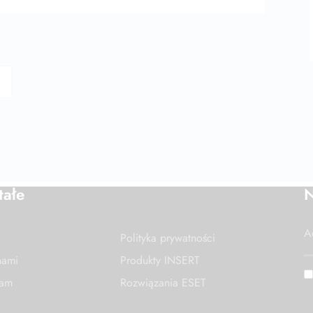
tałe
N
Polityka prywatności
nami
Produkty INSERT
nam
Rozwiązania ESET