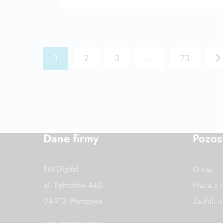
1
2
3
...
73
Dane firmy
Pozos
PM Digital
O nas
ul. Patriotów 44D
Praca z 
04-912 Warszawa
Zaufali 