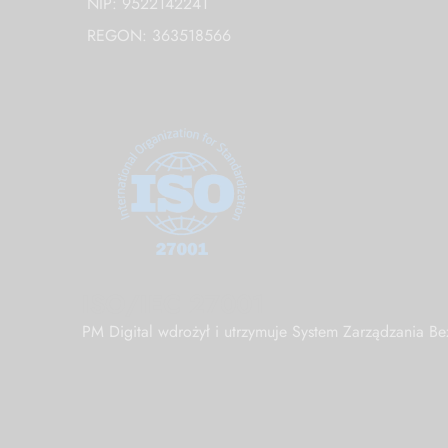
NIP: 9522142241
REGON: 363518566
ISO/IEC 27001
PM Digital wdrożył i utrzymuje System Zarządzania 