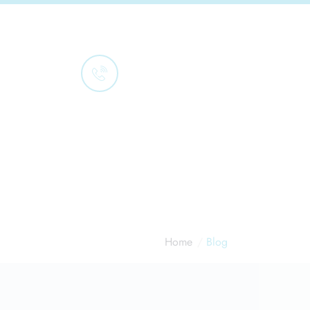
Porozmawiajmy
501 336 299
Home
Blog