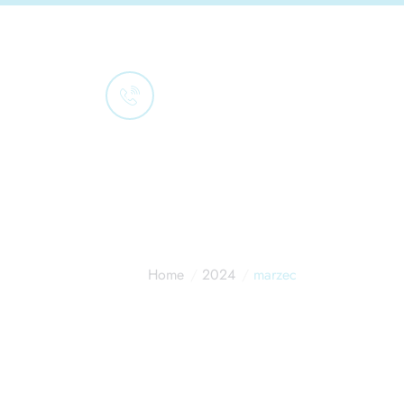
Porozmawiajmy
501 336 299
Home
2024
marzec