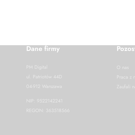
Dane firmy
Pozos
PM Digital
O nas
ul. Patriotów 44D
Praca z 
04-912 Warszawa
Zaufali 
NIP: 9522142241
REGON: 363518566