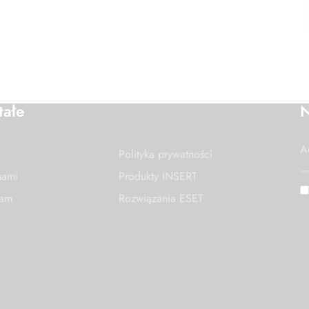
tałe
N
Polityka prywatności
nami
Produkty INSERT
nam
Rozwiązania ESET