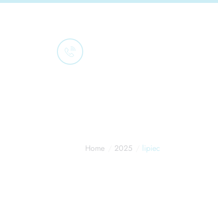
Porozmawiajmy
501 336 299
Home
2025
lipiec