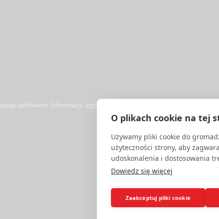
Bezpieczeństwem Informacji zgodny z międzynarodową normą ISO/
O plikach cookie na tej s
Używamy pliki cookie do gromadz
użyteczności strony, aby zagwar
udoskonalenia i dostosowania tre
Dowiedz się więcej
Zaakceptuj pliki cookie