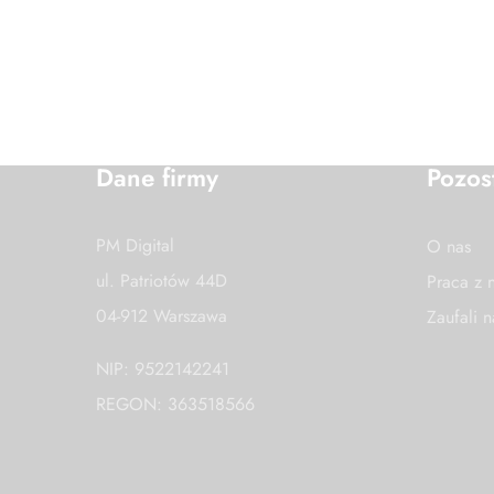
Dane firmy
Pozos
PM Digital
O nas
ul. Patriotów 44D
Praca z 
04-912 Warszawa
Zaufali 
NIP: 9522142241
REGON: 363518566