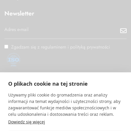
Newsletter
Zgadzam się z regulaminem i polityką prywatności
ISO/IEC 27001
O plikach cookie na tej stronie
PM Digital wdrożył i utrzymuje System Zarządzania
Bezpieczeństwem Informacji zgodny z międzynarodową normą
Używamy pliki cookie do gromadzenia oraz analizy
ISO/IEC 27001.
informacji na temat wydajności i użyteczności strony, aby
zagwarantować funkcje mediów społecznościowych i w
celu udoskonalenia i dostosowania treści oraz reklam.
Dowiedz się więcej