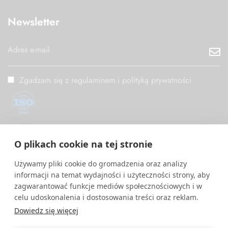
Newsletter
Zgadzam się z regulaminem i polityką prywatności
ISO/IEC 27001
O plikach cookie na tej stronie
PM Digital wdrożył i utrzymuje System Zarządzania
Bezpieczeństwem Informacji zgodny z międzynarodową normą
Używamy pliki cookie do gromadzenia oraz analizy
ISO/IEC 27001.
informacji na temat wydajności i użyteczności strony, aby
zagwarantować funkcje mediów społecznościowych i w
celu udoskonalenia i dostosowania treści oraz reklam.
Dowiedz się więcej