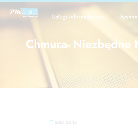
Usługi informatyczne
System
Chmura- Niezbędne 
Kontakt
2021-06-15