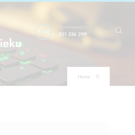
Porozmawiajmy
501 336 299
ieku
Home
IT