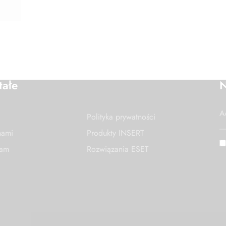
tałe
N
Polityka prywatności
nami
Produkty INSERT
nam
Rozwiązania ESET