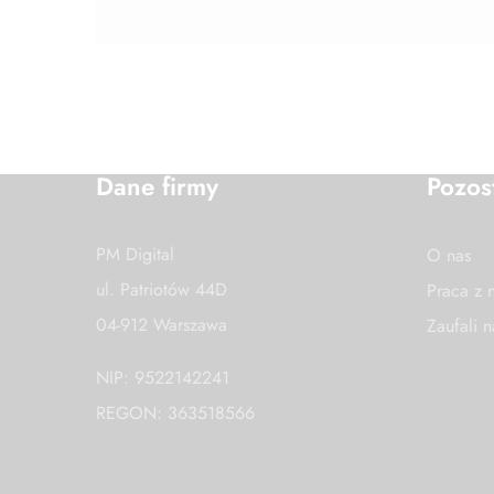
Dane firmy
Pozos
PM Digital
O nas
ul. Patriotów 44D
Praca z 
04-912 Warszawa
Zaufali 
NIP: 9522142241
REGON: 363518566