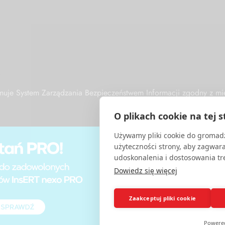
1
zymuje System Zarządzania Bezpieczeństwem Informacji zgodny z
O plikach cookie na tej s
Używamy pliki cookie do gromadz
użyteczności strony, aby zagwar
udoskonalenia i dostosowania tre
Dowiedz się więcej
Zaakceptuj pliki cookie
Powere