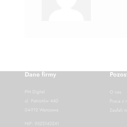
Dane firmy
Pozos
PM Digital
O nas
ul. Patriotów 44D
Praca z 
04-912 Warszawa
Zaufali 
NIP: 9522142241