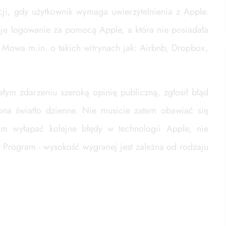
uacji, gdy użytkownik wymaga uwierzytelnienia z Apple.
guje logowanie za pomocą Apple, a która nie posiadała
Mowa m.in. o takich witrynach jak: Airbnb, Dropbox,
ym zdarzeniu szeroką opinię publiczną, zgłosił błąd
 ona światło dzienne. Nie musicie zatem obawiać się
 Wam wyłapać kolejne błędy w technologii Apple, nie
ty Program - wysokość wygranej jest zależna od rodzaju