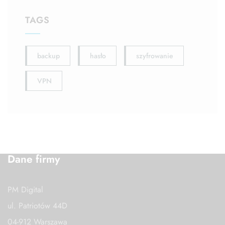
TAGS
backup
hasło
szyfrowanie
VPN
Dane firmy
PM Digital
ul. Patriotów 44D
04-912 Warszawa