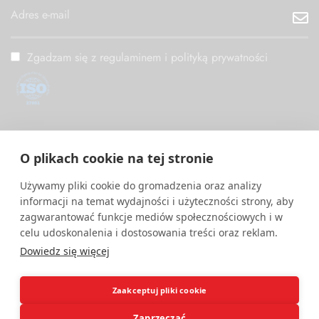
Zgadzam się z regulaminem i polityką prywatności
ISO/IEC 27001
PM Digital wdrożył i utrzymuje System Zarządzania
O plikach cookie na tej stronie
Bezpieczeństwem Informacji zgodny z międzynarodową normą
ISO/IEC 27001.
Używamy pliki cookie do gromadzenia oraz analizy
informacji na temat wydajności i użyteczności strony, aby
zagwarantować funkcje mediów społecznościowych i w
celu udoskonalenia i dostosowania treści oraz reklam.
Dowiedz się więcej
Zaakceptuj pliki cookie
Zaprzeczać