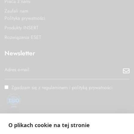
Praca z nami
Zaufali nam
Polityka prywatności
Produkty INSERT
Rozwiązania ESET
Newsletter
Zgadzam się z regulaminem i polityką prywatności
ISO/IEC 27001
O plikach cookie na tej stronie
PM Digital wdrożył i utrzymuje System Zarządzania
Bezpieczeństwem Informacji zgodny z międzynarodową normą