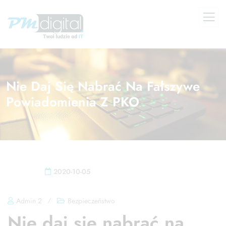
Nie Daj Się Nabrać Na Fałszywe
Powiadomienia Z PKO
2020-10-05
Admin 2
/
Bezpieczeństwo
Nie daj się nabrać na