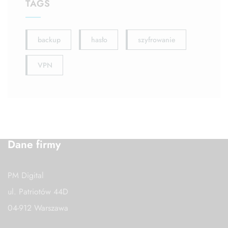
TAGS
backup
hasło
szyfrowanie
VPN
Dane firmy
PM Digital
ul. Patriotów 44D
04-912 Warszawa