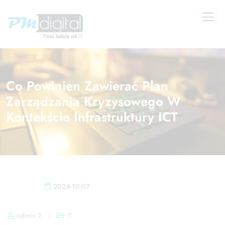
Co Powinien Zawierać Plan
Zarządzania Kryzysowego W
Kontekście Infrastruktury ICT
2024-10-07
Admin 2
/
IT