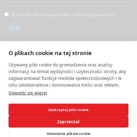
Zgadzam się z regulaminem i polityką prywatności
ISO/IEC 27001
O plikach cookie na tej stronie
PM Digital wdrożył i utrzymuje System Zarządzania
Bezpieczeństwem Informacji zgodny z międzynarodową normą
Używamy pliki cookie do gromadzenia oraz analizy
ISO/IEC 27001.
informacji na temat wydajności i użyteczności strony, aby
zagwarantować funkcje mediów społecznościowych i w
celu udoskonalenia i dostosowania treści oraz reklam.
Dowiedz się więcej
Zaakceptuj pliki cookie
Zaprzeczać
Ustawienia plików cookie