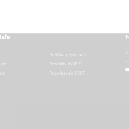
tałe
N
Polityka prywatności
nami
Produkty INSERT
nam
Rozwiązania ESET