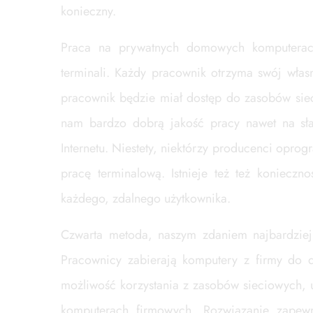
konieczny.
Praca na prywatnych domowych komputerach
terminali. Każdy pracownik otrzyma swój włas
pracownik będzie miał dostęp do zasobów sie
nam bardzo dobrą jakość pracy nawet na sł
Internetu. Niestety, niektórzy producenci opr
pracę terminalową. Istnieje też też konieczn
każdego, zdalnego użytkownika.
Czwarta metoda, naszym zdaniem najbardziej 
Pracownicy zabierają komputery z firmy do d
możliwość korzystania z zasobów sieciowych, 
komputerach firmowych. Rozwiązanie zapewn