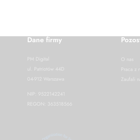
Dane firmy
Pozos
PM Digital
O nas
ul. Patriotów 44D
Praca z 
04-912 Warszawa
Zaufali 
NIP: 9522142241
REGON: 363518566