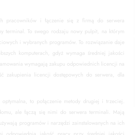
 pracowników i łączenie się z firmą do serwera
ny terminal. To swego rodzaju nowy pulpit, na którym
ciowych i wybranych programów. To rozwiązanie daje
abszych komputerach, gdyż wymaga średniej jakości
ogramowania wymagają zakupu odpowiednich licencji na
ość zakupienia licencji dostępowych do serwera, dla
optymalna, to połączenie metody drugiej i trzeciej.
omu, ale łączą się nimi do serwera terminali. Mają
używają programów i narzędzi zainstalowanych na ich
i odpowiednią jakość pracy przy średniej jakości