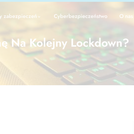
y zabezpieczeń
Cyberbezpieczeństwo
O nas
mę Na Kolejny Lockdown?