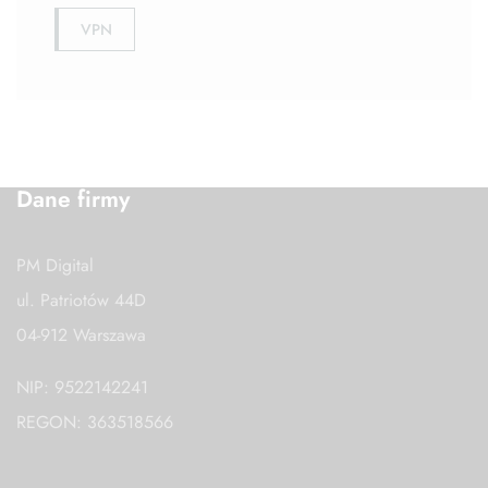
VPN
Dane firmy
PM Digital
ul. Patriotów 44D
04-912 Warszawa
NIP: 9522142241
REGON: 363518566