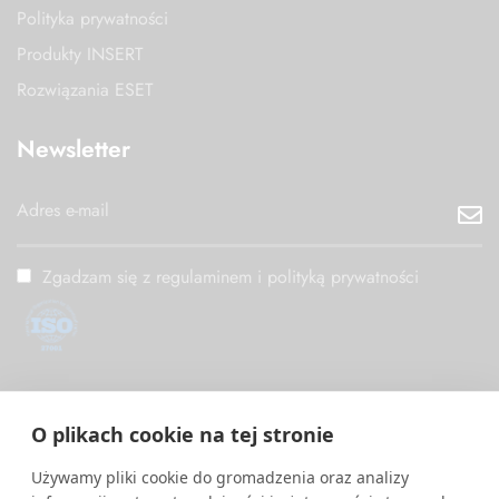
Polityka prywatności
Produkty INSERT
Rozwiązania ESET
Newsletter
Zgadzam się z regulaminem i polityką prywatności
ISO/IEC 27001
PM Digital wdrożył i utrzymuje System Zarządzania
O plikach cookie na tej stronie
Bezpieczeństwem Informacji zgodny z międzynarodową normą
ISO/IEC 27001.
Używamy pliki cookie do gromadzenia oraz analizy