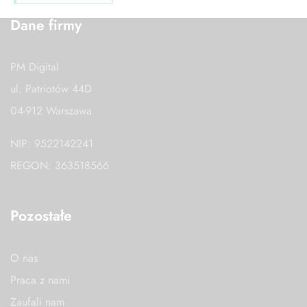
Dane firmy
PM Digital
ul. Patriotów 44D
04-912 Warszawa
NIP: 9522142241
REGON: 363518566
Pozostałe
O nas
Praca z nami
Zaufali nam