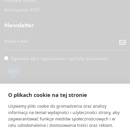
Produkty INSERT
Rozwiązania ESET
Newsletter
Zgadzam się z regulaminem i polityką prywatności
ISO/IEC 27001
O plikach cookie na tej stronie
PM Digital wdrożył i utrzymuje System Zarządzania
Bezpieczeństwem Informacji zgodny z międzynarodową normą
Używamy pliki cookie do gromadzenia oraz analizy
ISO/IEC 27001.
informacji na temat wydajności i użyteczności strony, aby
zagwarantować funkcje mediów społecznościowych i w
celu udoskonalenia i dostosowania treści oraz reklam.