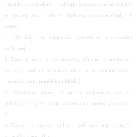
ostatnio przykładami phishingu wspomina o nich także
w swojej akcji mbank (ludziesaniesamowici.pl). A
zatem:
1. Nie klikaj w załączniki zawarte w wiadomości
mailowej
2. Zwracaj uwagę na błędy ortograficzne i gramatyczne
na tego rodzaju stronach oraz w wiadomościach -
oszuści często popełniają błędy:)
3. Weryfikuj adres url przed wpisaniem go lub
kliknięciem łącza - brak szyfrowania, podejrzany adres
itp.
4. Zmień jak najszybciej hasło, jeśli zorientujesz się, że
ujawniłeś swoje dane.