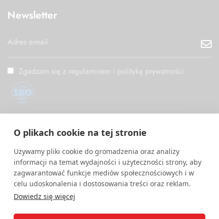
Newsletter
Zgadzam się z regulaminem i polityką prywatności
ISO/IEC 27001
O plikach cookie na tej stronie
PM Digital wdrożył i utrzymuje System Zarządzania
Bezpieczeństwem Informacji zgodny z międzynarodową normą
Używamy pliki cookie do gromadzenia oraz analizy
ISO/IEC 27001.
informacji na temat wydajności i użyteczności strony, aby
zagwarantować funkcje mediów społecznościowych i w
celu udoskonalenia i dostosowania treści oraz reklam.
Dowiedz się więcej